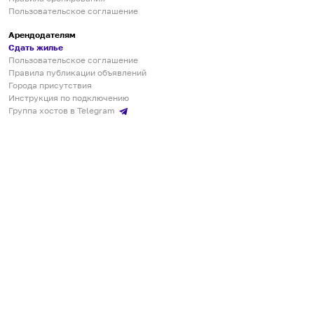
Пользовательское соглашение
Арендодателям
Сдать жилье
Пользовательское соглашение
Правила публикации объявлений
Города присутствия
Инструкция по подключению
Группа хостов в Telegram
Безопасные платежи
Мобильные приложения
Кукурента — платформа для самостоятельных путешествий
О сервисе
О команде
Партнёрам
Инвесторам