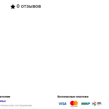
0
отзывов
ателям
Безопасные платежи
илье
ательское соглашение