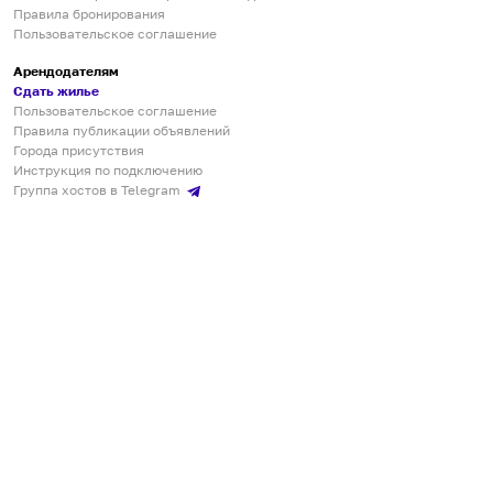
Правила бронирования
Пользовательское соглашение
Арендодателям
Сдать жилье
Пользовательское соглашение
Правила публикации объявлений
Города присутствия
Инструкция по подключению
Группа хостов в Telegram
Безопасные платежи
Мобильные приложения
Кукурента — платформа для самостоятельных путешествий
О сервисе
О команде
Партнёрам