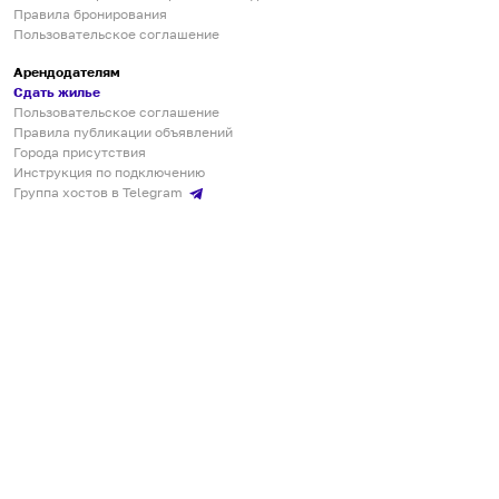
Правила бронирования
Пользовательское соглашение
Арендодателям
Сдать жилье
Пользовательское соглашение
Правила публикации объявлений
Города присутствия
Инструкция по подключению
Группа хостов в Telegram
Безопасные платежи
Мобильные приложения
Кукурента — платформа для самостоятельных путешествий
О сервисе
О команде
Партнёрам