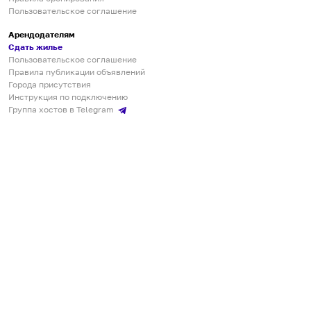
Пользовательское соглашение
Арендодателям
Сдать жилье
Пользовательское соглашение
Правила публикации объявлений
Города присутствия
Инструкция по подключению
Группа хостов в Telegram
Безопасные платежи
Мобильные приложения
Кукурента — платформа для самостоятельных путешествий
О сервисе
О команде
Партнёрам
Инвесторам