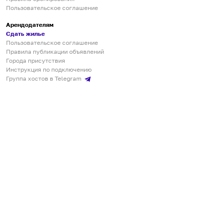
Пользовательское соглашение
Арендодателям
Сдать жилье
Пользовательское соглашение
Правила публикации объявлений
Города присутствия
Инструкция по подключению
Группа хостов в Telegram
Безопасные платежи
Мобильные приложения
Кукурента — платформа для самостоятельных путешествий
О сервисе
О команде
Партнёрам
Инвесторам