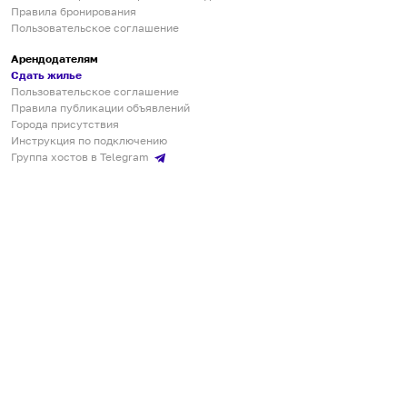
Правила бронирования
Пользовательское соглашение
Арендодателям
Сдать жилье
Пользовательское соглашение
Правила публикации объявлений
Города присутствия
Инструкция по подключению
Группа хостов в Telegram
Безопасные платежи
Мобильные приложения
Кукурента — платформа для самостоятельных путешествий
О сервисе
О команде
Партнёрам