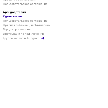
Пользовательское соглашение
Арендодателям
Сдать жилье
Пользовательское соглашение
Правила публикации объявлений
Города присутствия
Инструкция по подключению
Группа хостов в Telegram
Безопасные платежи
Мобильные приложения
Кукурента — платформа для самостоятельных путешествий
О сервисе
О команде
Партнёрам
Инвесторам