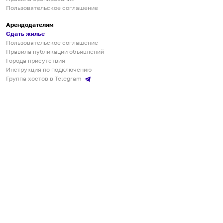
Пользовательское соглашение
Арендодателям
Сдать жилье
Пользовательское соглашение
Правила публикации объявлений
Города присутствия
Инструкция по подключению
Группа хостов в Telegram
Безопасные платежи
Мобильные приложения
Кукурента — платформа для самостоятельных путешествий
О сервисе
О команде
Партнёрам
Инвесторам