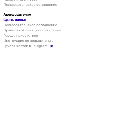
Пользовательское соглашение
Арендодателям
Сдать жилье
Пользовательское соглашение
Правила публикации объявлений
Города присутствия
Инструкция по подключению
Группа хостов в Telegram
Безопасные платежи
Мобильные приложения
Кукурента — платформа для самостоятельных путешествий
О сервисе
О команде
Партнёрам
Инвесторам