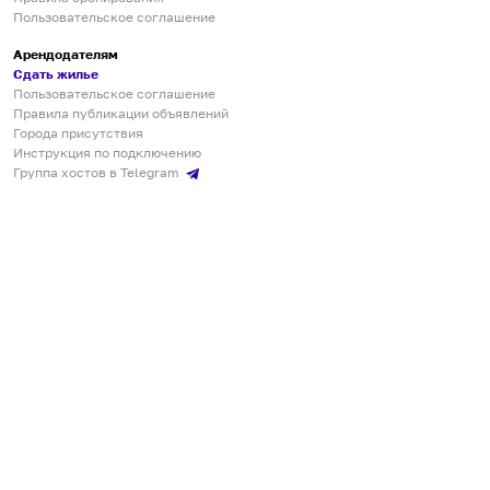
Пользовательское соглашение
Арендодателям
Сдать жилье
Пользовательское соглашение
Правила публикации объявлений
Города присутствия
Инструкция по подключению
Группа хостов в Telegram
Безопасные платежи
Мобильные приложения
Кукурента — платформа для самостоятельных путешествий
О сервисе
О команде
Партнёрам
Инвесторам