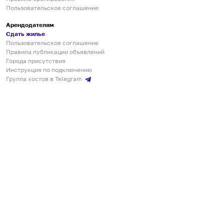
Пользовательское соглашение
Арендодателям
Сдать жилье
Пользовательское соглашение
Правила публикации объявлений
Города присутствия
Инструкция по подключению
Группа хостов в Telegram
Безопасные платежи
Мобильные приложения
Кукурента — платформа для самостоятельных путешествий
О сервисе
О команде
Партнёрам
Инвесторам