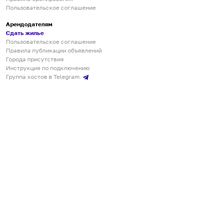
Пользовательское соглашение
Арендодателям
Сдать жилье
Пользовательское соглашение
Правила публикации объявлений
Города присутствия
Инструкция по подключению
Группа хостов в Telegram
Безопасные платежи
Мобильные приложения
Кукурента — платформа для самостоятельных путешествий
О сервисе
О команде
Партнёрам
Инвесторам