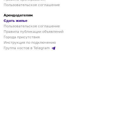
Пользовательское соглашение
Арендодателям
Сдать жилье
Пользовательское соглашение
Правила публикации объявлений
Города присутствия
Инструкция по подключению
Группа хостов в Telegram
Безопасные платежи
Мобильные приложения
Кукурента — платформа для самостоятельных путешествий
О сервисе
О команде
Партнёрам
Инвесторам