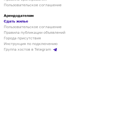
Пользовательское соглашение
Арендодателям
Сдать жилье
Пользовательское соглашение
Правила публикации объявлений
Города присутствия
Инструкция по подключению
Группа хостов в Telegram
Безопасные платежи
Мобильные приложения
Кукурента — платформа для самостоятельных путешествий
О сервисе
О команде
Партнёрам
Инвесторам