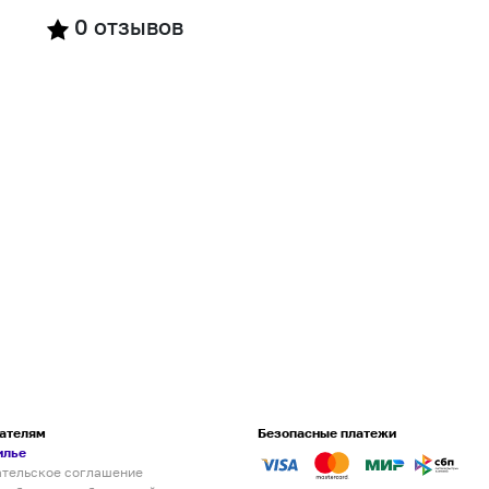
0
отзывов
ателям
Безопасные платежи
илье
ательское соглашение