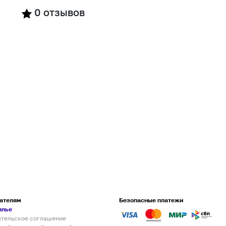
0
отзывов
ателям
Безопасные платежи
илье
ательское соглашение