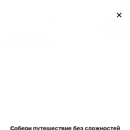
Войти
✕
antonnekliudov
0
подписчиков
0
друзей
Добавить в друзья
Телефон подтвержден
Собери путешествие без сложностей