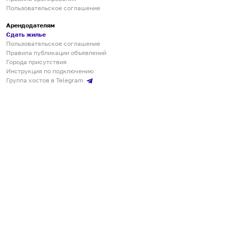
Пользовательское соглашение
Арендодателям
Сдать жилье
Пользовательское соглашение
Правила публикации объявлений
Города присутствия
Инструкция по подключению
Группа хостов в Telegram
Безопасные платежи
Мобильные приложения
Кукурента — платформа для самостоятельных путешествий
О сервисе
О команде
Партнёрам
Инвесторам