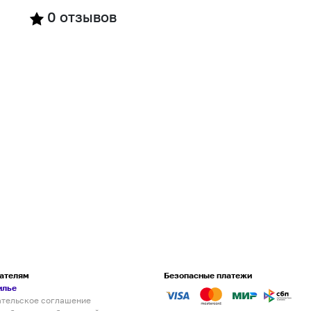
0
отзывов
ателям
Безопасные платежи
илье
ательское соглашение