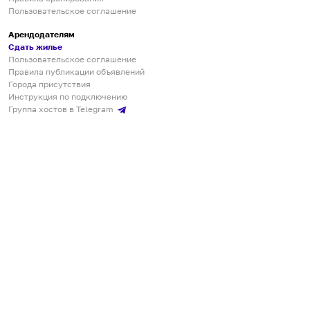
Пользовательское соглашение
Арендодателям
Сдать жилье
Пользовательское соглашение
Правила публикации объявлений
Города присутствия
Инструкция по подключению
Группа хостов в Telegram
Безопасные платежи
Мобильные приложения
Кукурента — платформа для самостоятельных путешествий
О сервисе
О команде
Партнёрам
Инвесторам