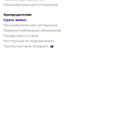
Пользовательское соглашение
Арендодателям
Сдать жилье
Пользовательское соглашение
Правила публикации объявлений
Города присутствия
Инструкция по подключению
Группа хостов в Telegram
Безопасные платежи
Мобильные приложения
Кукурента — платформа для самостоятельных путешествий
О сервисе
О команде
Партнёрам
Инвесторам