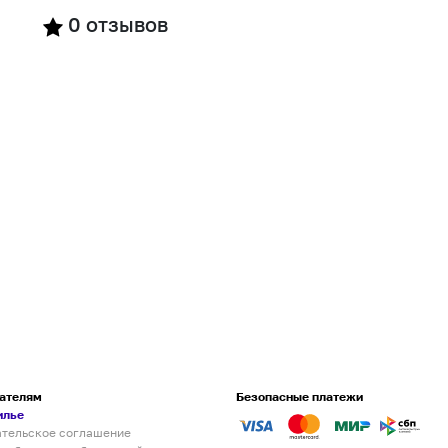
0
отзывов
ателям
Безопасные платежи
илье
ательское соглашение