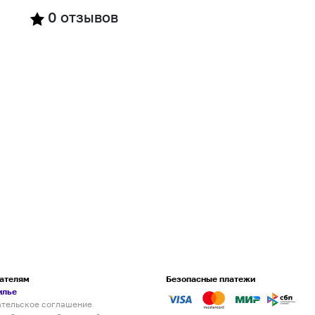
0
отзывов
ателям
Безопасные платежи
илье
ательское соглашение