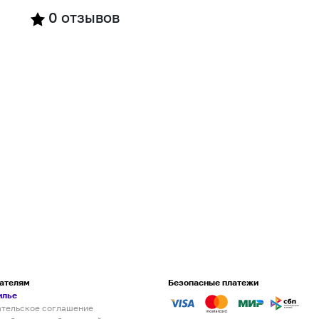
0
отзывов
ателям
Безопасные платежи
илье
ательское соглашение