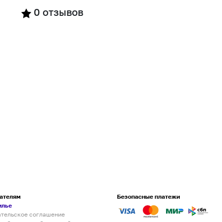
0
отзывов
ателям
Безопасные платежи
илье
ательское соглашение