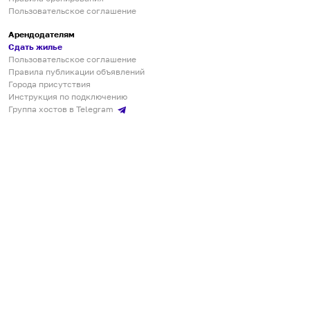
Пользовательское соглашение
Арендодателям
Сдать жилье
Пользовательское соглашение
Правила публикации объявлений
Города присутствия
Инструкция по подключению
Группа хостов в Telegram
Безопасные платежи
Мобильные приложения
Кукурента — платформа для самостоятельных путешествий
О сервисе
О команде
Партнёрам
Инвесторам