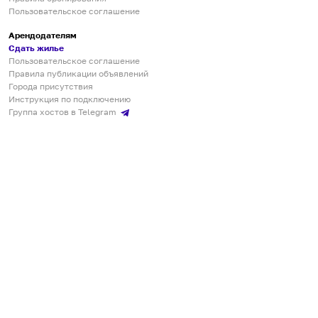
Пользовательское соглашение
Арендодателям
Сдать жилье
Пользовательское соглашение
Правила публикации объявлений
Города присутствия
Инструкция по подключению
Группа хостов в Telegram
Безопасные платежи
Мобильные приложения
Кукурента — платформа для самостоятельных путешествий
О сервисе
О команде
Партнёрам
Инвесторам