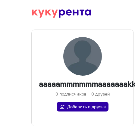
aaaaammmmmmaaaaaaakk
0
подписчиков
0
друзей
Добавить в друзья