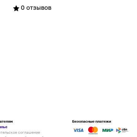
0
отзывов
ателям
Безопасные платежи
илье
ательское соглашение