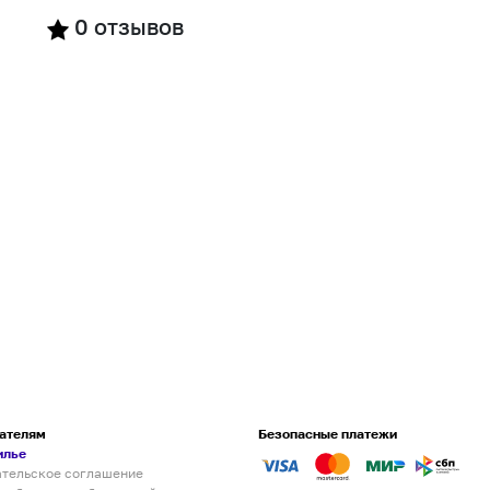
0
отзывов
ателям
Безопасные платежи
илье
ательское соглашение