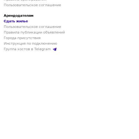
Пользовательское соглашение
Арендодателям
Сдать жилье
Пользовательское соглашение
Правила публикации объявлений
Города присутствия
Инструкция по подключению
Группа хостов в Telegram
Безопасные платежи
Мобильные приложения
Кукурента — платформа для самостоятельных путешествий
О сервисе
О команде
Партнёрам
Инвесторам