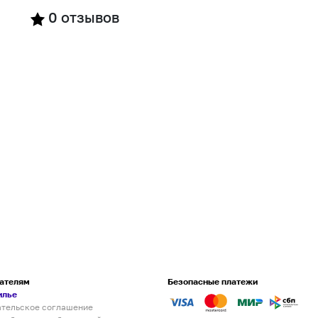
0
отзывов
ателям
Безопасные платежи
илье
ательское соглашение