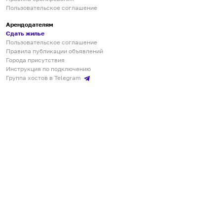
Пользовательское соглашение
Арендодателям
Сдать жилье
Пользовательское соглашение
Правила публикации объявлений
Города присутствия
Инструкция по подключению
Группа хостов в Telegram
Безопасные платежи
Мобильные приложения
Кукурента — платформа для самостоятельных путешествий
О сервисе
О команде
Партнёрам
Инвесторам