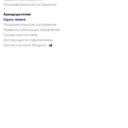
Пользовательское соглашение
Арендодателям
Сдать жилье
Пользовательское соглашение
Правила публикации объявлений
Города присутствия
Инструкция по подключению
Группа хостов в Telegram
Безопасные платежи
Мобильные приложения
Кукурента — платформа для самостоятельных путешествий
О сервисе
О команде
Партнёрам
Инвесторам