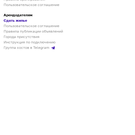
Пользовательское соглашение
Арендодателям
Сдать жилье
Пользовательское соглашение
Правила публикации объявлений
Города присутствия
Инструкция по подключению
Группа хостов в Telegram
Безопасные платежи
Мобильные приложения
Кукурента — платформа для самостоятельных путешествий
О сервисе
О команде
Партнёрам
Инвесторам