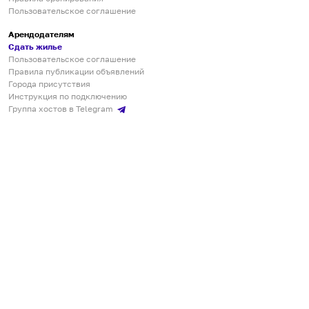
Пользовательское соглашение
Арендодателям
Сдать жилье
Пользовательское соглашение
Правила публикации объявлений
Города присутствия
Инструкция по подключению
Группа хостов в Telegram
Безопасные платежи
Мобильные приложения
Кукурента — платформа для самостоятельных путешествий
О сервисе
О команде
Партнёрам
Инвесторам