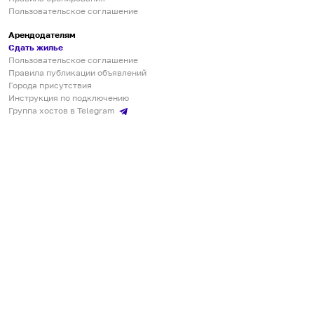
Пользовательское соглашение
Арендодателям
Сдать жилье
Пользовательское соглашение
Правила публикации объявлений
Города присутствия
Инструкция по подключению
Группа хостов в Telegram
Безопасные платежи
Мобильные приложения
Кукурента — платформа для самостоятельных путешествий
О сервисе
О команде
Партнёрам
Инвесторам