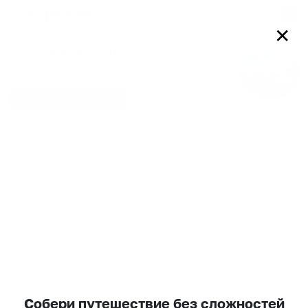
Войти
✕
Сергей Уртамов
0
подписчиков
0
друзей
Добавить в друзья
Телефон подтвержден
Собери путешествие без сложностей