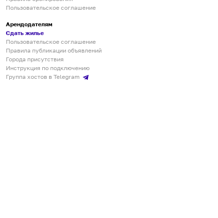
Пользовательское соглашение
Арендодателям
Сдать жилье
Пользовательское соглашение
Правила публикации объявлений
Города присутствия
Инструкция по подключению
Группа хостов в Telegram
Безопасные платежи
Мобильные приложения
Кукурента — платформа для самостоятельных путешествий
О сервисе
О команде
Партнёрам
Инвесторам