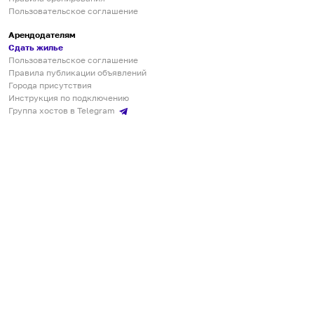
Пользовательское соглашение
Арендодателям
Сдать жилье
Пользовательское соглашение
Правила публикации объявлений
Города присутствия
Инструкция по подключению
Группа хостов в Telegram
Безопасные платежи
Мобильные приложения
Кукурента — платформа для самостоятельных путешествий
О сервисе
О команде
Партнёрам
Инвесторам