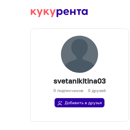
svetanikitina03
0
подписчиков
0
друзей
Добавить в друзья