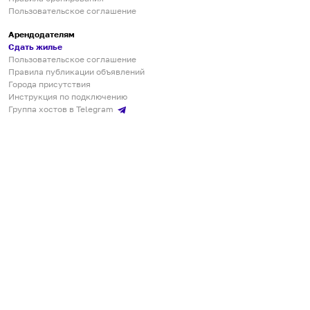
Пользовательское соглашение
Арендодателям
Сдать жилье
Пользовательское соглашение
Правила публикации объявлений
Города присутствия
Инструкция по подключению
Группа хостов в Telegram
Безопасные платежи
Мобильные приложения
Кукурента — платформа для самостоятельных путешествий
О сервисе
О команде
Партнёрам
Инвесторам