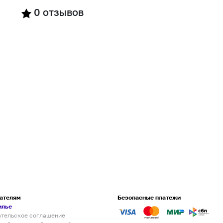
0
отзывов
ателям
Безопасные платежи
илье
ательское соглашение