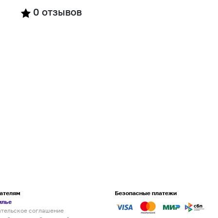
0
отзывов
ателям
Безопасные платежи
илье
ательское соглашение