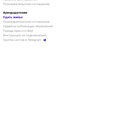
Пользовательское соглашение
Арендодателям
Сдать жилье
Пользовательское соглашение
Правила публикации объявлений
Города присутствия
Инструкция по подключению
Группа хостов в Telegram
Безопасные платежи
Мобильные приложения
Кукурента — платформа для самостоятельных путешествий
О сервисе
О команде
Партнёрам
Инвесторам