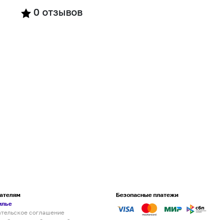
0
отзывов
ателям
Безопасные платежи
илье
ательское соглашение