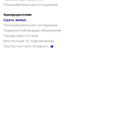
Пользовательское соглашение
Арендодателям
Сдать жилье
Пользовательское соглашение
Правила публикации объявлений
Города присутствия
Инструкция по подключению
Группа хостов в Telegram
Безопасные платежи
Мобильные приложения
Кукурента — платформа для самостоятельных путешествий
О сервисе
О команде
Партнёрам
Инвесторам