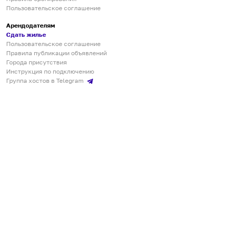
Пользовательское соглашение
Арендодателям
Сдать жилье
Пользовательское соглашение
Правила публикации объявлений
Города присутствия
Инструкция по подключению
Группа хостов в Telegram
Безопасные платежи
Мобильные приложения
Кукурента — платформа для самостоятельных путешествий
О сервисе
О команде
Партнёрам
Инвесторам