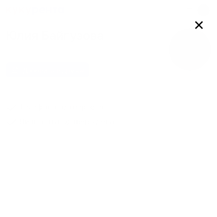
Войти
✕
Юлия Байгузова
0
подписчиков
0
друзей
Добавить в друзья
Телефон подтвержден
Личность подтверждена