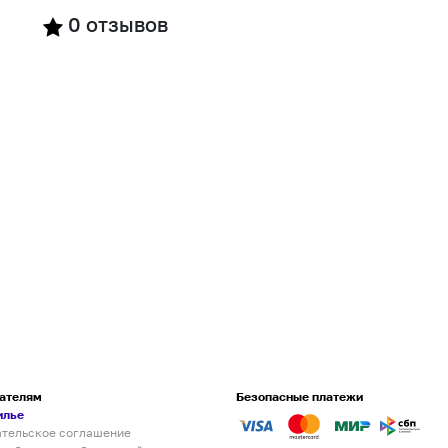
0
отзывов
ателям
Безопасные платежи
илье
ательское соглашение